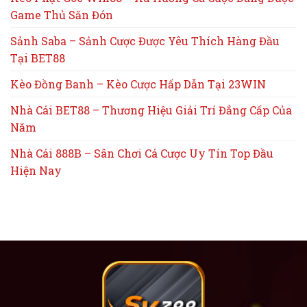
Game Thủ Săn Đón
Sảnh Saba – Sảnh Cược Được Yêu Thích Hàng Đầu
Tại BET88
Kèo Đồng Banh – Kèo Cược Hấp Dẫn Tại 23WIN
Nhà Cái BET88 – Thương Hiệu Giải Trí Đẳng Cấp Của
Năm
Nhà Cái 888B – Sân Chơi Cá Cược Uy Tín Top Đầu
Hiện Nay