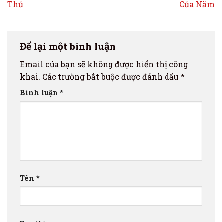
Thủ
Của Năm
Để lại một bình luận
Email của bạn sẽ không được hiển thị công
khai.
Các trường bắt buộc được đánh dấu
*
Bình luận
*
Tên
*