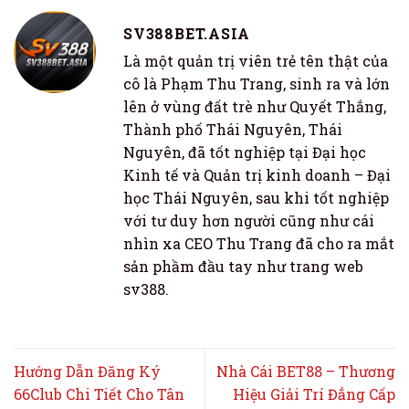
SV388BET.ASIA
Là một quản trị viên trẻ tên thật của
cô là Phạm Thu Trang, sinh ra và lớn
lên ở vùng đất trè như Quyết Thắng,
Thành phố Thái Nguyên, Thái
Nguyên, đã tốt nghiệp tại Đại học
Kinh tế và Quản trị kinh doanh – Đại
học Thái Nguyên, sau khi tốt nghiệp
với tư duy hơn người cũng như cái
nhìn xa CEO Thu Trang đã cho ra mắt
sản phầm đầu tay như trang web
sv388.
Hướng Dẫn Đăng Ký
Nhà Cái BET88 – Thương
66Club Chi Tiết Cho Tân
Hiệu Giải Trí Đẳng Cấp