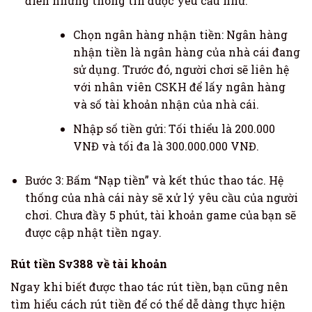
điền những thông tin được yêu cầu như:
Chọn ngân hàng nhận tiền: Ngân hàng
nhận tiền là ngân hàng của nhà cái đang
sử dụng. Trước đó, người chơi sẽ liên hệ
với nhân viên CSKH để lấy ngân hàng
và số tài khoản nhận của nhà cái.
Nhập số tiền gửi: Tối thiểu là 200.000
VNĐ và tối đa là 300.000.000 VNĐ.
Bước 3: Bấm “Nạp tiền” và kết thúc thao tác. Hệ
thống của nhà cái này sẽ xử lý yêu cầu của người
chơi. Chưa đầy 5 phút, tài khoản game của bạn sẽ
được cập nhật tiền ngay.
Rút tiền Sv388 về tài khoản
Ngay khi biết được thao tác rút tiền, bạn cũng nên
tìm hiểu cách rút tiền để có thể dễ dàng thực hiện