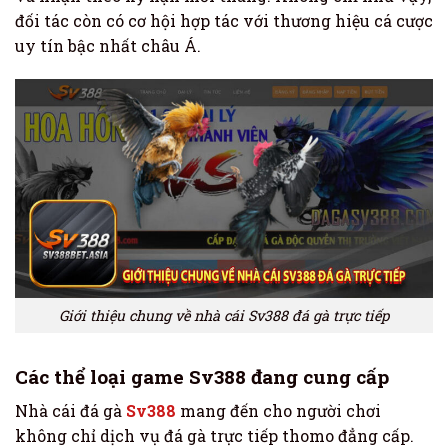
đối tác còn có cơ hội hợp tác với thương hiệu cá cược
uy tín bậc nhất châu Á.
Giới thiệu chung về nhà cái Sv388 đá gà trực tiếp
Các thể loại game Sv388 đang cung cấp
Nhà cái đá gà
Sv388
mang đến cho người chơi
không chỉ dịch vụ đá gà trực tiếp thomo đẳng cấp.