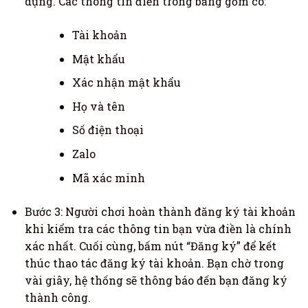
dụng. Các thông tin điền trong bảng gồm có:
Tài khoản
Mật khẩu
Xác nhận mật khẩu
Họ và tên
Số điện thoại
Zalo
Mã xác minh
Bước 3: Người chơi hoàn thành đăng ký tài khoản
khi kiểm tra các thông tin bạn vừa điền là chính
xác nhất. Cuối cùng, bấm nút “Đăng ký” để kết
thúc thao tác đăng ký tài khoản. Bạn chờ trong
vài giây, hệ thống sẽ thông báo đến bạn đăng ký
thành công.