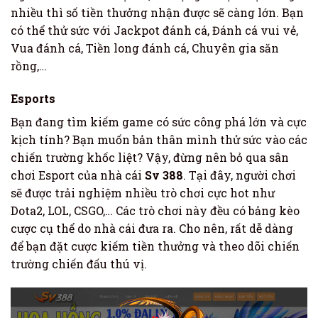
nhiều thì số tiền thưởng nhận được sẽ càng lớn. Bạn
có thể thử sức với Jackpot đánh cá, Đánh cá vui vẻ,
Vua đánh cá, Tiền long đánh cá, Chuyên gia săn
rồng,…
Esports
Bạn đang tìm kiếm game có sức công phá lớn và cực
kịch tính? Bạn muốn bản thân mình thử sức vào các
chiến trường khốc liệt? Vậy, đừng nên bỏ qua sân
chơi Esport của nhà cái
Sv 388
. Tại đây, người chơi
sẽ được trải nghiệm nhiều trò chơi cực hot như
Dota2, LOL, CSGO,… Các trò chơi này đều có bảng kèo
cược cụ thể do nhà cái đưa ra. Cho nên, rất dễ dàng
để bạn đặt cược kiếm tiền thưởng và theo dõi chiến
trường chiến đấu thú vị.