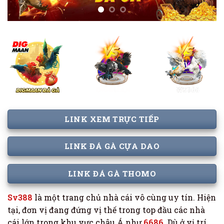
LINK XEM TRỰC TIẾP
LINK ĐÁ GÀ CỰA DAO
LINK ĐÁ GÀ THOMO
Sv388
là một trang chủ nhà cái vô cùng uy tín. Hiện
tại, đơn vị đang đứng vị thế trong top đầu các nhà
cái lớn trong khu vực châu Á như
6686
. Dù ở vị trí