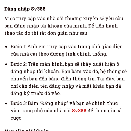
Đăng nhập Sv388
Việc truy cập vào nhà cái thường xuyên sẽ yêu cầu
bạn đăng nhập tài khoản của mình. Để tiến hành
thao tác đó thì rất đơn giản như sau:
Bước 1: Anh em truy cập vào trang chủ giao diện
của nhà cái theo đường link chính thống.
Bước 2: Trên màn hình, bạn sẽ thấy xuất hiện ô
đăng nhập tài khoản. Bạn bấm vào đó, hệ thống sẽ
chuyển bạn đến bảng điền thông tin. Tại đây, bạn
chỉ cần điền tên đăng nhập và mật khẩu bạn đã
đăng ký trước đó vào.
Bước 3: Bấm “Đăng nhập” và bạn sẽ chính thức
vào trang chủ của nhà cái
Sv388
để tham gia cá
cược.