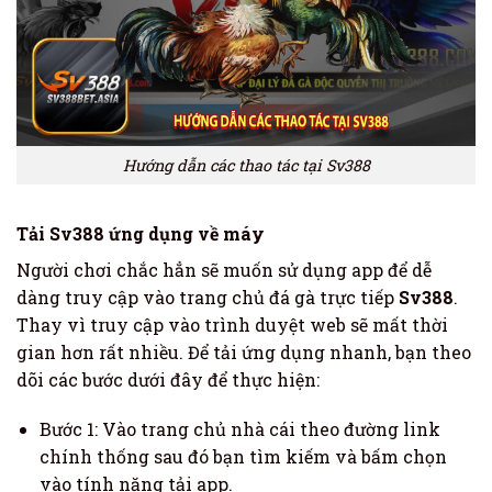
Hướng dẫn các thao tác tại Sv388
Tải Sv388 ứng dụng về máy
Người chơi chắc hẳn sẽ muốn sử dụng app để dễ
dàng truy cập vào trang chủ đá gà trực tiếp
Sv388
.
Thay vì truy cập vào trình duyệt web sẽ mất thời
gian hơn rất nhiều. Để tải ứng dụng nhanh, bạn theo
dõi các bước dưới đây để thực hiện:
Bước 1: Vào trang chủ nhà cái theo đường link
chính thống sau đó bạn tìm kiếm và bấm chọn
vào tính năng tải app.