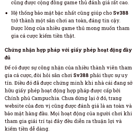
cũng được cộng đồng game thủ đánh giá rất cao.
Hệ thống bảo mật bậc nhất cũng giúp cho
Sv388
trở thành một sân chơi an toàn, đáng tin cậy.
Được lòng của nhiều game thủ mong muốn tham
gia cá cược kiếm tiền thật.
Chứng nhận hợp pháp với giấy phép hoạt động đầy
đủ
Để có được sự công nhận của nhiều thành viên tham
gia cá cược, đòi hỏi sân chơi
Sv388
phải thực sự uy
tín. Điều đó đã được chứng minh khi nhà cái đang sở
hữu giấy phép hoạt động hợp pháp được cấp bởi
Chính phủ Campuchia. Chưa dừng lại ở đó, trang
website của đơn vị cũng được đánh giá là an toàn và
bảo mật hàng đầu. Mọi hoạt động của người chơi khi
tham gia giải trí tại đây đều diễn ra thuận lợi và
kiếm tiền dễ dàng.