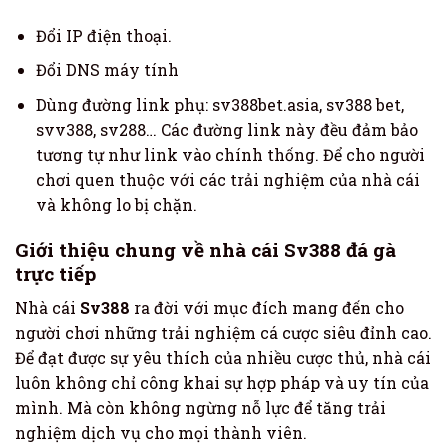
Đổi IP điện thoại.
Đổi DNS máy tính
Dùng đường link phụ: sv388bet.asia, sv388 bet,
svv388, sv288… Các đường link này đều đảm bảo
tương tự như link vào chính thống. Để cho người
chơi quen thuộc với các trải nghiệm của nhà cái
và không lo bị chặn.
Giới thiệu chung về nhà cái Sv388 đá gà
trực tiếp
Nhà cái
Sv388
ra đời với mục đích mang đến cho
người chơi những trải nghiệm cá cược siêu đỉnh cao.
Để đạt được sự yêu thích của nhiều cược thủ, nhà cái
luôn không chỉ công khai sự hợp pháp và uy tín của
mình. Mà còn không ngừng nỗ lực để tăng trải
nghiệm dịch vụ cho mọi thành viên.