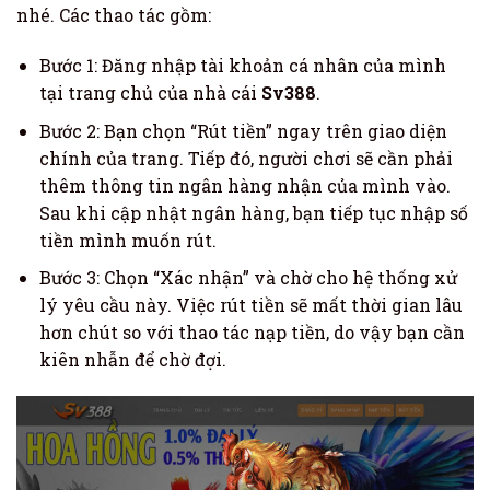
nhé. Các thao tác gồm:
Bước 1: Đăng nhập tài khoản cá nhân của mình
tại trang chủ của nhà cái
Sv388
.
Bước 2: Bạn chọn “Rút tiền” ngay trên giao diện
chính của trang. Tiếp đó, người chơi sẽ cần phải
thêm thông tin ngân hàng nhận của mình vào.
Sau khi cập nhật ngân hàng, bạn tiếp tục nhập số
tiền mình muốn rút.
Bước 3: Chọn “Xác nhận” và chờ cho hệ thống xử
lý yêu cầu này. Việc rút tiền sẽ mất thời gian lâu
hơn chút so với thao tác nạp tiền, do vậy bạn cần
kiên nhẫn để chờ đợi.