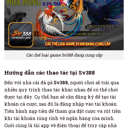
Các thể loại game Sv388 đang cung cấp
Hướng dẫn các thao tác tại Sv388
Đến với nhà cái đá gà
Sv388
, người chơi sẽ trải qua
nhiều quy trình thao tác khác nhau để có thể chơi
được tại đây. Cụ thể, bạn sẽ cần đăng ký để tạo tài
khoản cá cược, sau đó là đăng nhập vào tài khoản.
Tiến hành nạp tiền để tham gia đặt cược và rút tiền
khi tài khoản rủng rỉnh về ngân hàng của mình.
Cuối cùng là tải app về điện thoại để truy cập nhà