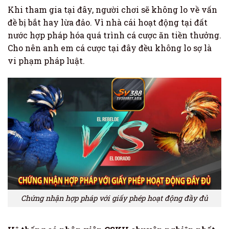
Khi tham gia tại đây, người chơi sẽ không lo về vấn
đề bị bắt hay lừa đảo. Vì nhà cái hoạt động tại đất
nước hợp pháp hóa quá trình cá cược ăn tiền thưởng.
Cho nên anh em cá cược tại đây đều không lo sợ là
vi phạm pháp luật.
Chứng nhận hợp pháp với giấy phép hoạt động đầy đủ