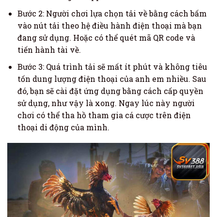
Bước 2: Người chơi lựa chọn tải về bằng cách bấm
vào nút tải theo hệ điều hành điện thoại mà bạn
đang sử dụng. Hoặc có thể quét mã QR code và
tiến hành tài về.
Bước 3: Quá trình tải sẽ mất ít phút và không tiêu
tốn dung lượng điện thoại của anh em nhiều. Sau
đó, bạn sẽ cài đặt ứng dụng bằng cách cấp quyền
sử dụng, như vậy là xong. Ngay lúc này người
chơi có thể tha hồ tham gia cá cược trên điện
thoại di động của mình.