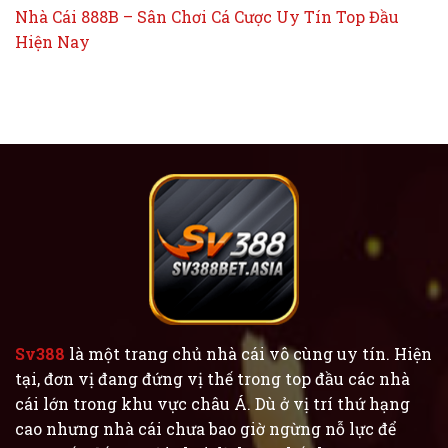
Nhà Cái 888B – Sân Chơi Cá Cược Uy Tín Top Đầu
Hiện Nay
Sv388
là một trang chủ nhà cái vô cùng uy tín. Hiện
tại, đơn vị đang đứng vị thế trong top đầu các nhà
cái lớn trong khu vực châu Á. Dù ở vị trí thứ hạng
cao nhưng nhà cái chưa bao giờ ngừng nỗ lực để