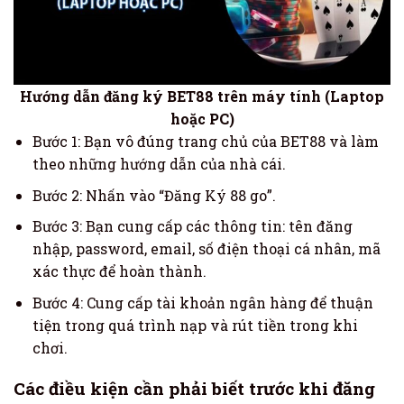
Hướng dẫn đăng ký BET88 trên máy tính (Laptop
hoặc PC)
Bước 1: Bạn vô đúng trang chủ của BET88 và làm
theo những hướng dẫn của nhà cái.
Bước 2: Nhấn vào “Đăng Ký 88 go”.
Bước 3: Bạn cung cấp các thông tin: tên đăng
nhập, password, email, số điện thoại cá nhân, mã
xác thực để hoàn thành.
Bước 4: Cung cấp tài khoản ngân hàng để thuận
tiện trong quá trình nạp và rút tiền trong khi
chơi.
Các điều kiện cần phải biết trước khi đăng