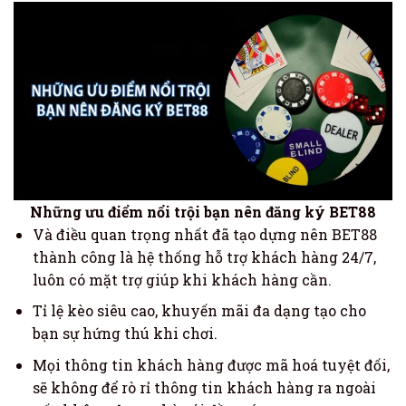
Những ưu điểm nổi trội bạn nên đăng ký BET88
Và điều quan trọng nhất đã tạo dựng nên BET88
thành công là hệ thống hỗ trợ khách hàng 24/7,
luôn có mặt trợ giúp khi khách hàng cần.
Tỉ lệ kèo siêu cao, khuyến mãi đa dạng tạo cho
bạn sự hứng thú khi chơi.
Mọi thông tin khách hàng được mã hoá tuyệt đối,
sẽ không để rò rỉ thông tin khách hàng ra ngoài