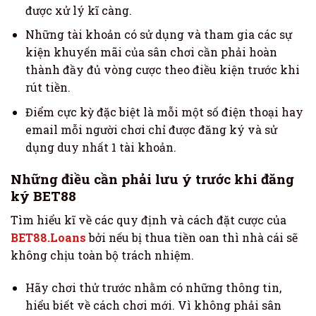
được xử lý kĩ càng.
Những tài khoản có sử dụng và tham gia các sự
kiện khuyến mãi của sân chơi cần phải hoàn
thành đầy đủ vòng cược theo điều kiện trước khi
rút tiền.
Điểm cực kỳ đặc biệt là mỗi một số điện thoại hay
email mỗi người chơi chỉ được đăng ký và sử
dụng duy nhất 1 tài khoản.
Những điều cần phải lưu ý trước khi đăng
ký BET88
Tìm hiểu kĩ về các quy định và cách đặt cược của
BET88.Loans
bởi nếu bị thua tiền oan thì nhà cái sẽ
không chịu toàn bộ trách nhiệm.
Hãy chơi thử trước nhằm có những thông tin,
hiểu biết về cách chơi mới. Vì không phải sân