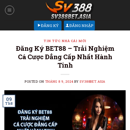
Skip
to
content
ĐĂNG KÝ
ĐĂNG NHẬP
TIN TỨC NHÀ CÁI MỚI
Đăng Ký BET88 – Trải Nghiệm
Cá Cược Đẳng Cấp Nhất Hành
Tinh
POSTED ON
THÁNG 8 9, 2024
BY
SV388BET.ASIA
09
Th8