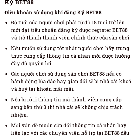
Ký BET88
Điều khoản sử dụng khi đăng Ký BET88
Độ tuổi của người chơi phải từ đủ 18 tuổi trở lên
mới đạt tiêu chuẩn đăng ký được register BET88
và trở thành thành viên chính thức của sân chơi.
Nếu muốn sử dụng tốt nhất người chơi hãy trung
thực cung cấp thông tin cá nhân mới được hưởng
đầy đủ quyền lợi.
Các người chơi sử dụng sân chơi BET88 nếu có
hành động lừa đảo hay gian dối sẽ bị nhà cái khoá
và huỷ tài khoản mãi mãi.
Nếu bị rò rỉ thông tin mà thành viên cung cấp
sang bên thứ 3 thì nhà cái sẽ không chịu trách
nhiệm.
Mọi vấn đề muốn sửa đổi thông tin cá nhân hay
liên lạc với các chuyên viên hỗ trợ tại BET88 đều